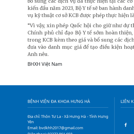
bổ sung các dịch vụ đã thực hiện tại các c
kiến đầu năm 2023, Bộ Y tế sẽ ban hành danh
vụ kỹ thuật cơ sở KCB được phép thực hiện là
“Vì vậy, xin phép Quốc hội cho giữ như dự t
Chính phủ chỉ đạo Bộ Y tế sớm hoàn thiện
trong KCB kèm theo giá và bổ sung các dịch
đưa vào danh mục giá để tạo điều kiện hoạ
Anh nêu.
BHXH Việt Nam
BỆNH VIỆN ĐA KHOA HƯNG HÀ
LIÊN 
Địa chỉ: Thôn Tư La - Xã Hưng Hà - Tỉnh Hưng
Yên
Email: bvdkhh2017@gmail.com