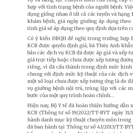
hợp với tình trạng bệnh của người bệnh. Việc
dụng giống nhau ở tất cả các tuyến và hạng BV
khám bệnh, giá ngày giường áp dụng theo hạ
tính giá sẽ áp dụng theo quy định dựa trên c
Có ý kiến ĐBQH đề nghị trong trường hợp Bộ
KCB được quyền định giá, bà Thúy Anh khẳng 
bản các dịch vụ KCB đã được áp giá và xếp t
giá trực tiếp hoặc chưa được xếp tương đươn
riêng, vì đã cấu thành trong định mức kinh 
chung với định mức kỹ thuật của các dịch v
một số loại chưa được xếp tương ứng là do đ
vụ giường bệnh nội trú, trùng lặp với các m
bước của một quy trình hoàn chỉnh…
Hiện nay, Bộ Y tế đã hoàn thiện hướng dẫn 
KCB (Thông tư số 19/2022/TT-BYT ngày 31/12
hành danh mục kỹ thuật chuyên môn trong K
đã ban hành tại Thông tư số 43/2013/TT-BY