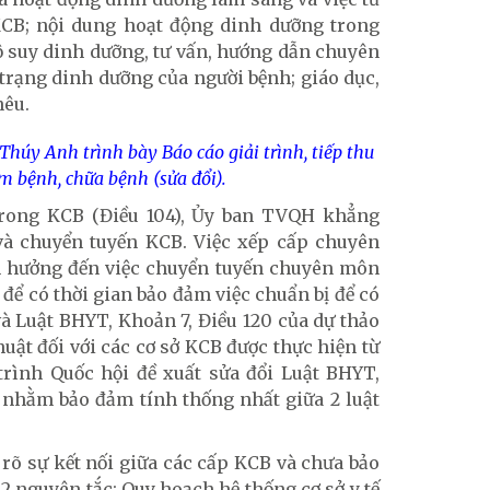
CB; nội dung hoạt động dinh dưỡng trong
 suy dinh dưỡng, tư vấn, hướng dẫn chuyên
trạng dinh dưỡng của người bệnh; giáo dục,
nêu.
úy Anh trình bày Báo cáo giải trình, tiếp thu
m bệnh, chữa bệnh (sửa đổi).
trong KCB (Điều 104), Ủy ban TVQH khẳng
và chuyển tuyến KCB. Việc xếp cấp chuyên
h hưởng đến việc chuyển tuyến chuyên môn
để có thời gian bảo đảm việc chuẩn bị để có
và Luật BHYT, Khoản 7, Điều 120 của dự thảo
uật đối với các cơ sở KCB được thực hiện từ
trình Quốc hội đề xuất sửa đổi Luật BHYT,
 nhằm bảo đảm tính thống nhất giữa 2 luật
rõ sự kết nối giữa các cấp KCB và chưa bảo
 2 nguyên tắc: Quy hoạch hệ thống cơ sở y tế