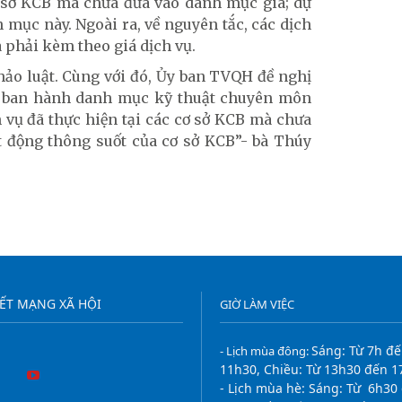
ơ sở KCB mà chưa đưa vào danh mục giá; dự
 mục này. Ngoài ra, về nguyên tắc, các dịch
 phải kèm theo giá dịch vụ.
hảo luật. Cùng với đó, Ủy ban TVQH đề nghị
, ban hành danh mục kỹ thuật chuyên môn
 vụ đã thực hiện tại các cơ sở KCB mà chưa
t động thông suốt của cơ sở KCB”- bà Thúy
KẾT MẠNG XÃ HỘI
GIỜ LÀM VIỆC
Sáng: Từ 7h đ
- Lịch mùa đông:
11h30, Chiều: Từ 13h30 đến 1
- Lịch mùa hè:
Sáng: Từ 6h30