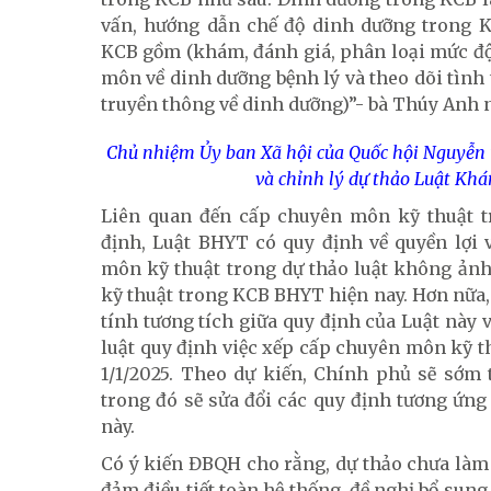
vấn, hướng dẫn chế độ dinh dưỡng trong K
KCB gồm (khám, đánh giá, phân loại mức độ
môn về dinh dưỡng bệnh lý và theo dõi tình 
truyền thông về dinh dưỡng)”- bà Thúy Anh 
Chủ nhiệm Ủy ban Xã hội của Quốc hội Nguyễn Th
và chỉnh lý dự thảo Luật Khá
Liên quan đến cấp chuyên môn kỹ thuật 
định, Luật BHYT có quy định về quyền lợi 
môn kỹ thuật trong dự thảo luật không ản
kỹ thuật trong KCB BHYT hiện nay. Hơn nữa, 
tính tương tích giữa quy định của Luật này 
luật quy định việc xếp cấp chuyên môn kỹ th
1/1/2025. Theo dự kiến, Chính phủ sẽ sớm 
trong đó sẽ sửa đổi các quy định tương ứng
này.
Có ý kiến ĐBQH cho rằng, dự thảo chưa làm 
đảm điều tiết toàn hệ thống, đề nghị bổ sung