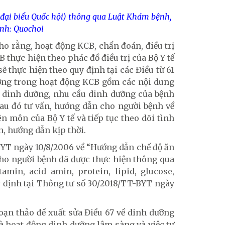
 đại biểu Quốc hội) thông qua Luật Khám bệnh,
nh: Quochoi
ho rằng, hoạt động KCB, chẩn đoán, điều trị
thực hiện theo phác đồ điều trị của Bộ Y tế
ẽ thực hiện theo quy định tại các Điều từ 61
ưỡng trong hoạt động KCB gồm các nội dung
 dinh dưỡng, nhu cầu dinh dưỡng của bệnh
sau đó tư vấn, hướng dẫn cho người bệnh về
 môn của Bộ Y tế và tiếp tục theo dõi tình
n, hướng dẫn kịp thời.
BYT ngày 10/8/2006 về “Hướng dẫn chế độ ăn
 cho người bệnh đã được thực hiện thông qua
amin, acid amin, protein, lipid, glucose,
 định tại Thông tư số 30/2018/TT-BYT ngày
oạn thảo đề xuất sửa Điều 67 về dinh dưỡng
 hoạt động dinh dưỡng lâm sàng và việc tư