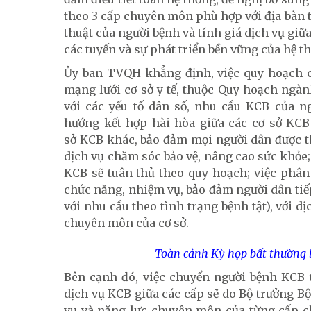
theo 3 cấp chuyên môn phù hợp với địa bàn
thuật của người bệnh và tính giá dịch vụ giữ
các tuyến và sự phát triển bền vững của hệ t
Ủy ban TVQH khẳng định, việc quy hoạch c
mạng lưới cơ sở y tế, thuộc Quy hoạch ngàn
với các yếu tố dân số, nhu cầu KCB của n
hướng kết hợp hài hòa giữa các cơ sở KCB 
sở KCB khác, bảo đảm mọi người dân được the
dịch vụ chăm sóc bảo vệ, nâng cao sức khỏe; 
KCB sẽ tuân thủ theo quy hoạch; việc phân
chức năng, nhiệm vụ, bảo đảm người dân tiếp
với nhu cầu theo tình trạng bệnh tật), với d
chuyên môn của cơ sở.
Toàn cảnh Kỳ họp bất thường l
Bên cạnh đó, việc chuyển người bệnh KCB 
dịch vụ KCB giữa các cấp sẽ do Bộ trưởng Bộ
vụ và năng lực chuyên môn của từng cấp 