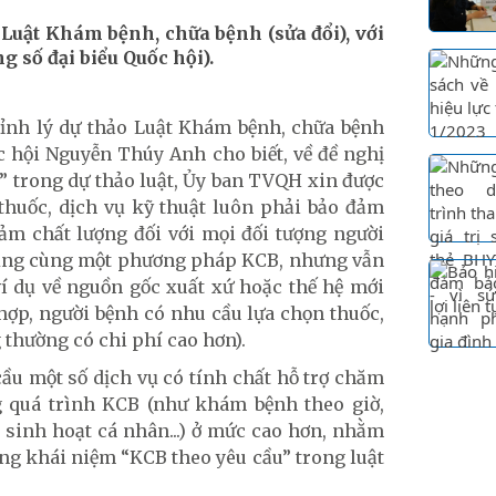
a Luật Khám bệnh, chữa bệnh (sửa đổi), với
 số đại biểu Quốc hội).
chỉnh lý dự thảo Luật Khám bệnh, chữa bệnh
c hội Nguyễn Thúy Anh cho biết, về đề nghị
” trong dự thảo luật, Ủy ban TVQH xin được
thuốc, dịch vụ kỹ thuật luôn phải bảo đảm
m chất lượng đối với mọi đối tượng người
dụng cùng một phương pháp KCB, nhưng vẫn
í dụ về nguồn gốc xuất xứ hoặc thế hệ mới
 hợp, người bệnh có nhu cầu lựa chọn thuốc,
g thường có chi phí cao hơn).
cầu một số dịch vụ có tính chất hỗ trợ chăm
g quá trình KCB (như khám bệnh theo giờ,
sinh hoạt cá nhân...) ở mức cao hơn, nhằm
ung khái niệm “KCB theo yêu cầu” trong luật