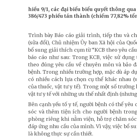
hiều 9/1, các đại biểu biểu quyết thông qu
386/473 phiếu tán thành (chiếm 77,82% tổng
Trình bày Báo cáo giải trình, tiếp thu và 
(sửa đổi), Chủ nhiệm Ủy ban Xã hội của Quố
bổ sung giải thích cụm từ “KCB theo yêu cầu
báo cáo như sau: Trong KCB, việc sử dụng 
theo đúng yêu cầu về chuyên môn và bảo đả
bệnh. Trong nhiều trường hợp, mặc dù áp 
có nhiều cách lựa chọn cụ thể khác nhau (v
của thuốc, vật tư y tế). Trong một số trường
vật tư y tế với những ưu thế nhất định (nhưn
Bên cạnh yếu tố y tế, người bệnh có thể yêu 
sóc và thêm tiện ích cho người bệnh tron
phòng riêng khi nằm viện, hỗ trợ chăm sóc 
đáp ứng nhu cầu của mình. Vì vậy, việc bổ s
là không thực sự cần thiết.