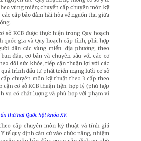
 theo vùng miền; chuyển cấp chuyên môn kỹ
a các cấp bảo đảm hài hòa về nguồn thu giữa
hống.
ơ sở KCB được thực hiện trong Quy hoạch
h quốc gia và Quy hoạch cấp tỉnh, phù hợp
gười dân các vùng miền, địa phương, theo
ban đầu, cơ bản và chuyên sâu với các cơ
o dõi sức khỏe, tiếp cận thuận lợi với các
quá trình đầu tư phát triển mạng lưới cơ sở
 cấp chuyên môn kỹ thuật theo 3 cấp theo
 cận cơ sở KCB thuận tiện, hợp lý (phù hợp
ịch vụ có chất lượng và phù hợp với phạm vi
ần thứ hai Quốc hội khóa XV.
theo cấp chuyên môn kỹ thuật và tính giá
 Y tế quy định căn cứ vào chức năng, nhiệm
chuyên môn bảo đảm cung cấp dịch vụ phù