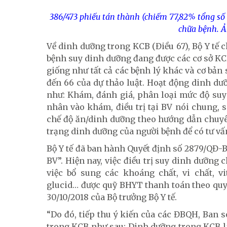
386/473 phiếu tán thành (chiếm 77,82% tổng số
chữa bệnh. Ả
Về dinh dưỡng trong KCB (Điều 67), Bộ Y tế c
bệnh suy dinh dưỡng đang được các cơ sở KCB 
giống như tất cả các bệnh lý khác và cơ bản s
đến 66 của dự thảo luật. Hoạt động dinh d
như: Khám, đánh giá, phân loại mức độ suy
nhân vào khám, điều trị tại BV nói chung, 
chế độ ăn/dinh dưỡng theo hướng dẫn chuyên
trạng dinh dưỡng của người bệnh để có tư vấ
Bộ Y tế đã ban hành Quyết định số 2879/QĐ-
BV”. Hiện nay, việc điều trị suy dinh dưỡng
việc bổ sung các khoáng chất, vi chất, vit
glucid… được quỹ BHYT thanh toán theo quy
30/10/2018 của Bộ trưởng Bộ Y tế.
“Do đó, tiếp thu ý kiến của các ĐBQH, Ban s
trong KCB như sau: Dinh dưỡng trong KCB là