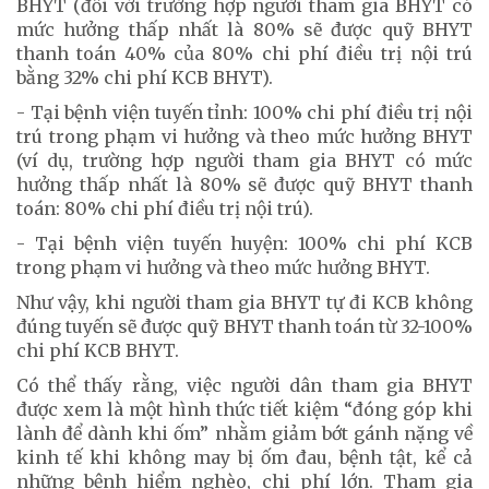
BHYT (đối với trường hợp người tham gia BHYT có
mức hưởng thấp nhất là 80% sẽ được quỹ BHYT
thanh toán 40% của 80% chi phí điều trị nội trú
bằng 32% chi phí KCB BHYT).
- Tại bệnh viện tuyến tỉnh: 100% chi phí điều trị nội
trú trong phạm vi hưởng và theo mức hưởng BHYT
(ví dụ, trường hợp người tham gia BHYT có mức
hưởng thấp nhất là 80% sẽ được quỹ BHYT thanh
toán: 80% chi phí điều trị nội trú).
- Tại bệnh viện tuyến huyện: 100% chi phí KCB
trong phạm vi hưởng và theo mức hưởng BHYT.
Như vậy, khi người tham gia BHYT tự đi KCB không
đúng tuyến sẽ được quỹ BHYT thanh toán từ 32-100%
chi phí KCB BHYT.
Có thể thấy rằng, việc người dân tham gia BHYT
được xem là một hình thức tiết kiệm “đóng góp khi
lành để dành khi ốm” nhằm giảm bớt gánh nặng về
kinh tế khi không may bị ốm đau, bệnh tật, kể cả
những bệnh hiểm nghèo, chi phí lớn. Tham gia