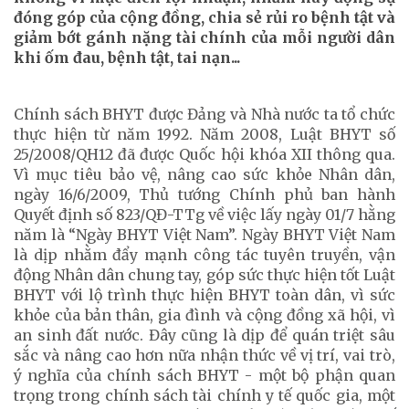
đóng góp của cộng đồng, chia sẻ rủi ro bệnh tật và
giảm bớt gánh nặng tài chính của mỗi người dân
khi ốm đau, bệnh tật, tai nạn...
Chính sách BHYT được Đảng và Nhà nước ta tổ chức
thực hiện từ năm 1992. Năm 2008, Luật BHYT số
25/2008/QH12 đã được Quốc hội khóa XII thông qua.
Vì mục tiêu bảo vệ, nâng cao sức khỏe Nhân dân,
ngày 16/6/2009, Thủ tướng Chính phủ ban hành
Quyết định số 823/QĐ-TTg về việc lấy ngày 01/7 hằng
năm là “Ngày BHYT Việt Nam”. Ngày BHYT Việt Nam
là dịp nhằm đẩy mạnh công tác tuyên truyền, vận
động Nhân dân chung tay, góp sức thực hiện tốt Luật
BHYT với lộ trình thực hiện BHYT toàn dân, vì sức
khỏe của bản thân, gia đình và cộng đồng xã hội, vì
an sinh đất nước. Đây cũng là dịp để quán triệt sâu
sắc và nâng cao hơn nữa nhận thức về vị trí, vai trò,
ý nghĩa của chính sách BHYT - một bộ phận quan
trọng trong chính sách tài chính y tế quốc gia, một