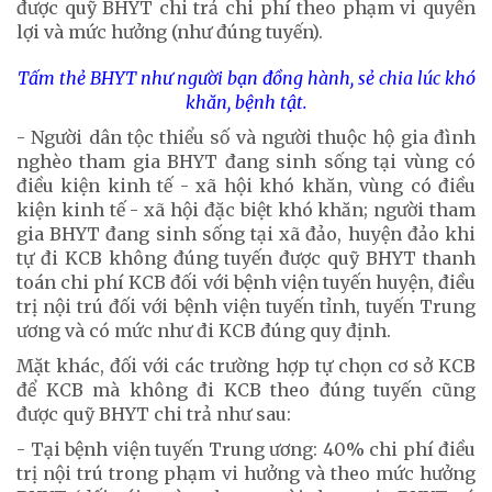
được quỹ BHYT chi trả chi phí theo phạm vi quyền
lợi và mức hưởng (như đúng tuyến).
Tấm thẻ BHYT như người bạn đồng hành, sẻ chia lúc khó
khăn, bệnh tật.
- Người dân tộc thiểu số và người thuộc hộ gia đình
nghèo tham gia BHYT đang sinh sống tại vùng có
điều kiện kinh tế - xã hội khó khăn, vùng có điều
kiện kinh tế - xã hội đặc biệt khó khăn; người tham
gia BHYT đang sinh sống tại xã đảo, huyện đảo khi
tự đi KCB không đúng tuyến được quỹ BHYT thanh
toán chi phí KCB đối với bệnh viện tuyến huyện, điều
trị nội trú đối với bệnh viện tuyến tỉnh, tuyến Trung
ương và có mức như đi KCB đúng quy định.
Mặt khác, đối với các trường hợp tự chọn cơ sở KCB
để KCB mà không đi KCB theo đúng tuyến cũng
được quỹ BHYT chi trả như sau:
- Tại bệnh viện tuyến Trung ương: 40% chi phí điều
trị nội trú trong phạm vi hưởng và theo mức hưởng