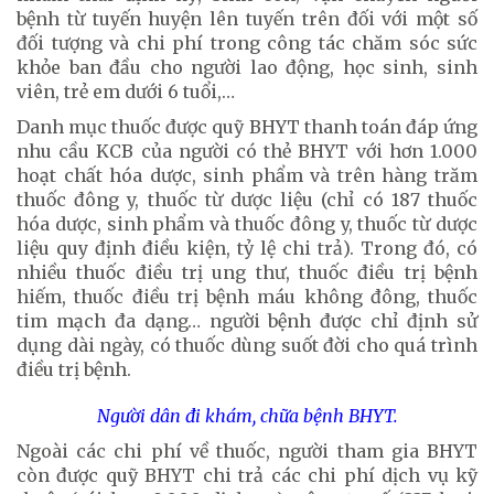
bệnh từ tuyến huyện lên tuyến trên đối với một số
đối tượng và chi phí trong công tác chăm sóc sức
khỏe ban đầu cho người lao động, học sinh, sinh
viên, trẻ em dưới 6 tuổi,…
Danh mục thuốc được quỹ BHYT thanh toán đáp ứng
nhu cầu KCB của người có thẻ BHYT với hơn 1.000
hoạt chất hóa dược, sinh phẩm và trên hàng trăm
thuốc đông y, thuốc từ dược liệu (chỉ có 187 thuốc
hóa dược, sinh phẩm và thuốc đông y, thuốc từ dược
liệu quy định điều kiện, tỷ lệ chi trả). Trong đó, có
nhiều thuốc điều trị ung thư, thuốc điều trị bệnh
hiếm, thuốc điều trị bệnh máu không đông, thuốc
tim mạch đa dạng… người bệnh được chỉ định sử
dụng dài ngày, có thuốc dùng suốt đời cho quá trình
điều trị bệnh.
Người dân đi khám, chữa bệnh BHYT.
Ngoài các chi phí về thuốc, người tham gia BHYT
còn được quỹ BHYT chi trả các chi phí dịch vụ kỹ