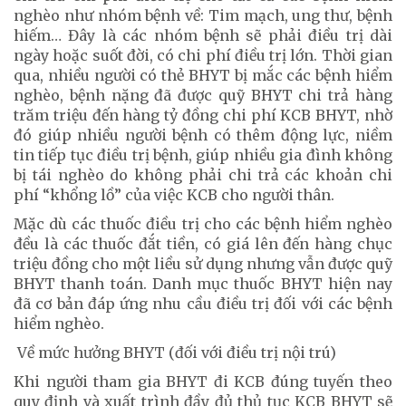
nghèo như nhóm bệnh về: Tim mạch, ung thư, bệnh
hiếm… Đây là các nhóm bệnh sẽ phải điều trị dài
ngày hoặc suốt đời, có chi phí điều trị lớn. Thời gian
qua, nhiều người có thẻ BHYT bị mắc các bệnh hiểm
nghèo, bệnh nặng đã được quỹ BHYT chi trả hàng
trăm triệu đến hàng tỷ đồng chi phí KCB BHYT, nhờ
đó giúp nhiều người bệnh có thêm động lực, niềm
tin tiếp tục điều trị bệnh, giúp nhiều gia đình không
bị tái nghèo do không phải chi trả các khoản chi
phí “khổng lồ” của việc KCB cho người thân.
Mặc dù các thuốc điều trị cho các bệnh hiểm nghèo
đều là các thuốc đắt tiền, có giá lên đến hàng chục
triệu đồng cho một liều sử dụng nhưng vẫn được quỹ
BHYT thanh toán. Danh mục thuốc BHYT hiện nay
đã cơ bản đáp ứng nhu cầu điều trị đối với các bệnh
hiểm nghèo.
Về mức hưởng BHYT (đối với điều trị nội trú)
Khi người tham gia BHYT đi KCB đúng tuyến theo
quy định và xuất trình đầy đủ thủ tục KCB BHYT sẽ