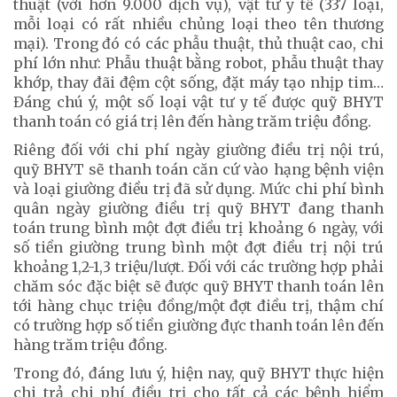
thuật (với hơn 9.000 dịch vụ), vật tư y tế (337 loại,
mỗi loại có rất nhiều chủng loại theo tên thương
mại). Trong đó có các phẫu thuật, thủ thuật cao, chi
phí lớn như: Phẫu thuật bằng robot, phẫu thuật thay
khớp, thay đãi đệm cột sống, đặt máy tạo nhịp tim…
Đáng chú ý, một số loại vật tư y tế được quỹ BHYT
thanh toán có giá trị lên đến hàng trăm triệu đồng.
Riêng đối với chi phí ngày giường điều trị nội trú,
quỹ BHYT sẽ thanh toán căn cứ vào hạng bệnh viện
và loại giường điều trị đã sử dụng. Mức chi phí bình
quân ngày giường điều trị quỹ BHYT đang thanh
toán trung bình một đợt điều trị khoảng 6 ngày, với
số tiền giường trung bình một đợt điều trị nội trú
khoảng 1,2-1,3 triệu/lượt. Đối với các trường hợp phải
chăm sóc đặc biệt sẽ được quỹ BHYT thanh toán lên
tới hàng chục triệu đồng/một đợt điều trị, thậm chí
có trường hợp số tiền giường đực thanh toán lên đến
hàng trăm triệu đồng.
Trong đó, đáng lưu ý, hiện nay, quỹ BHYT thực hiện
chi trả chi phí điều trị cho tất cả các bệnh hiểm