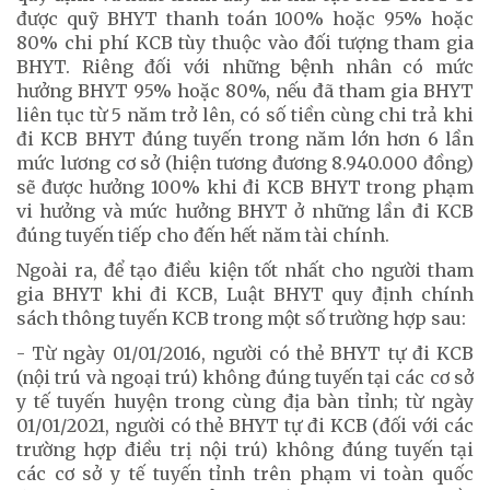
được quỹ BHYT thanh toán 100% hoặc 95% hoặc
80% chi phí KCB tùy thuộc vào đối tượng tham gia
BHYT. Riêng đối với những bệnh nhân có mức
hưởng BHYT 95% hoặc 80%, nếu đã tham gia BHYT
liên tục từ 5 năm trở lên, có số tiền cùng chi trả khi
đi KCB BHYT đúng tuyến trong năm lớn hơn 6 lần
mức lương cơ sở (hiện tương đương 8.940.000 đồng)
sẽ được hưởng 100% khi đi KCB BHYT trong phạm
vi hưởng và mức hưởng BHYT ở những lần đi KCB
đúng tuyến tiếp cho đến hết năm tài chính.
Ngoài ra, để tạo điều kiện tốt nhất cho người tham
gia BHYT khi đi KCB, Luật BHYT quy định chính
sách thông tuyến KCB trong một số trường hợp sau:
- Từ ngày 01/01/2016, người có thẻ BHYT tự đi KCB
(nội trú và ngoại trú) không đúng tuyến tại các cơ sở
y tế tuyến huyện trong cùng địa bàn tỉnh; từ ngày
01/01/2021, người có thẻ BHYT tự đi KCB (đối với các
trường hợp điều trị nội trú) không đúng tuyến tại
các cơ sở y tế tuyến tỉnh trên phạm vi toàn quốc