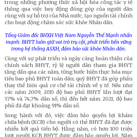
trong những phương thức xã hội hóa công tác y tế
thông qua việc huy động đóng góp của người dân
cùng với sự hỗ trợ của Nhà nước, tạo nguồn tài chính
cho hoạt động chăm sóc sức khỏe Nhân dân.
Tổng Giám đốc BHXH Việt Nam Nguyễn Thế Mạnh nhấn
mạnh: BHYT luôn giữ vai trò trụ cột, phát triển bền vững
trong hệ thống ASXH, đảm bảo sức khỏe Nhân dân.
Cùng với sự phát triển và ngày càng hoàn thiện của
chính sách BHYT, tỷ lệ người dân tham gia BHYT
tăng dần qua các năm, từng bước hiện thực hóa mục
tiêu bao phủ BHYT toàn dân; quỹ BHYT đã góp phần
thay thế hiệu quả cơ chế tài chính về y tế. Nếu như
các năm 2009, 2015 độ bao phủ BHYT lần lượt đạt
57% và 74,7% dân số, thì đến hết năm 2021, độ bao
phủ đã đạt khoảng 91% dân số.
Song hành với đó, việc đảm bảo quyền lợi khám
chữa bệnh (KCB) cho người có thẻ BHYT đã đạt được
nhiều kết quả tiến bộ. Hằng năm, có hơn 100 triệu
lượt người KCB BHYT được đảm bảo quyền lợi. Năm