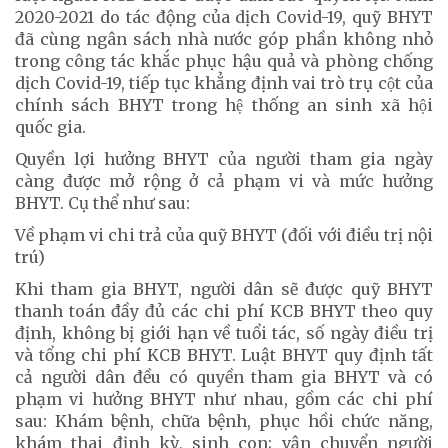
2020-2021 do tác động của dịch Covid-19, quỹ BHYT
đã cùng ngân sách nhà nước góp phần không nhỏ
trong công tác khắc phục hậu quả và phòng chống
dịch Covid-19, tiếp tục khẳng định vai trò trụ cột của
chính sách BHYT trong hệ thống an sinh xã hội
quốc gia.
Quyền lợi hưởng BHYT của người tham gia ngày
càng được mở rộng ở cả phạm vi và mức hưởng
BHYT. Cụ thể như sau:
Về phạm vi chi trả của quỹ BHYT (đối với điều trị nội
trú)
Khi tham gia BHYT, người dân sẽ được quỹ BHYT
thanh toán đầy đủ các chi phí KCB BHYT theo quy
định, không bị giới hạn về tuổi tác, số ngày điều trị
và tổng chi phí KCB BHYT. Luật BHYT quy định tất
cả người dân đều có quyền tham gia BHYT và có
phạm vi hưởng BHYT như nhau, gồm các chi phí
sau: Khám bệnh, chữa bệnh, phục hồi chức năng,
khám thai định kỳ, sinh con; vận chuyển người