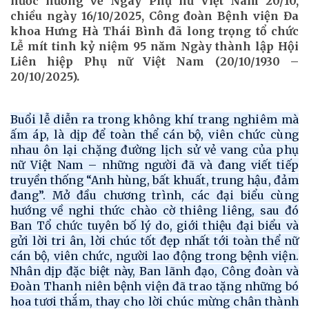
nước hướng về Ngày Phụ nữ Việt Nam 20/10,
chiều ngày 16/10/2025, Công đoàn Bệnh viện Đa
khoa Hưng Hà Thái Bình đã long trọng tổ chức
Lễ mít tinh kỷ niệm 95 năm Ngày thành lập Hội
Liên hiệp Phụ nữ Việt Nam (20/10/1930 –
20/10/2025).
Buổi lễ diễn ra trong không khí trang nghiêm mà
ấm áp, là dịp để toàn thể cán bộ, viên chức cùng
nhau ôn lại chặng đường lịch sử vẻ vang của phụ
nữ Việt Nam – những người đã và đang viết tiếp
truyền thống “Anh hùng, bất khuất, trung hậu, đảm
đang”. Mở đầu chương trình, các đại biểu cùng
hướng về nghi thức chào cờ thiêng liêng, sau đó
Ban Tổ chức tuyên bố lý do, giới thiệu đại biểu và
gửi lời tri ân, lời chúc tốt đẹp nhất tới toàn thể nữ
cán bộ, viên chức, người lao động trong bệnh viện.
Nhân dịp đặc biệt này, Ban lãnh đạo, Công đoàn và
Đoàn Thanh niên bệnh viện đã trao tặng những bó
hoa tươi thắm, thay cho lời chúc mừng chân thành