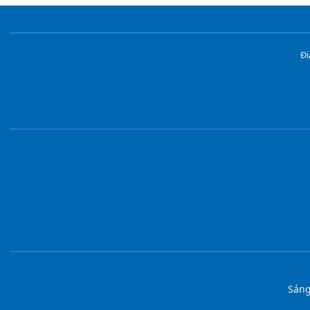
Đị
Sáng