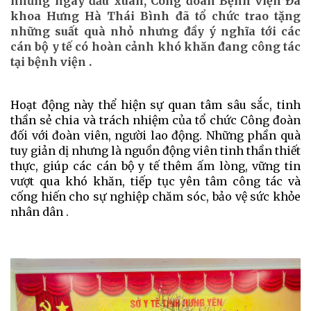
những ngày đầu xuân, Công đoàn Bệnh viện Đa
khoa Hưng Hà Thái Bình đã tổ chức trao tặng
những suất quà nhỏ nhưng đầy ý nghĩa tới các
cán bộ y tế có hoàn cảnh khó khăn đang công tác
tại bệnh viện .
Hoạt động này thể hiện sự quan tâm sâu sắc, tinh
thần sẻ chia và trách nhiệm của tổ chức Công đoàn
đối với đoàn viên, người lao động. Những phần quà
tuy giản dị nhưng là nguồn động viên tinh thần thiết
thực, giúp các cán bộ y tế thêm ấm lòng, vững tin
vượt qua khó khăn, tiếp tục yên tâm công tác và
cống hiến cho sự nghiệp chăm sóc, bảo vệ sức khỏe
nhân dân .