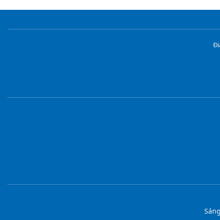
Đị
Sáng