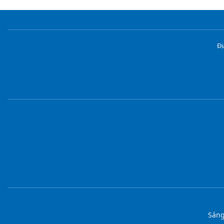
Đị
Sáng